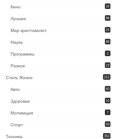
Кино
15
Лучшее
98
Мир криптовалют
25
Наука
98
Программы
2
Разное
23
Стиль Жизни
212
Авто
93
Здоровье
10
Мотивация
7
Спорт
93
Техника
352