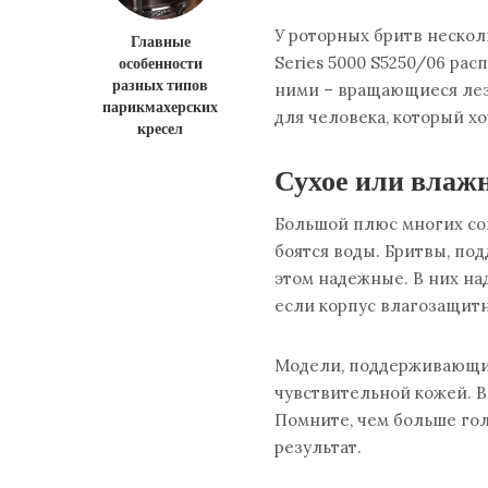
У роторных бритв нескол
Главные
особенности
Series 5000 S5250/06 ра
разных типов
ними – вращающиеся лез
парикмахерских
для человека, который х
кресел
Сухое или влажн
Большой плюс многих сов
боятся воды. Бритвы, по
этом надежные. В них на
если корпус влагозащитн
Модели, поддерживающие
чувствительной кожей. В
Помните, чем больше гол
результат.