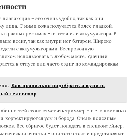
енности
 плавающие – это очень удобно, так как они
у лица. С ними кожа получается более гладкой.
ь в разных режимах – от сети или аккумулятора. В
ьше весит, так как внутри нет батареи. Широко
модели с аккумуляторами. Беспроводную
спехом использовать в любом месте. Удачный
ирается в отпуск или часто ездит по командировкам.
но:
Как правильно подобрать и купить
ый телевизор
обенностей стоит отметить триммер – с его помощью
и, корректируются усы и борода. Очень полезным
лосков. Все сбритое будет попадать в спецконтейнер.
матической очистки – они того стоят и представляют