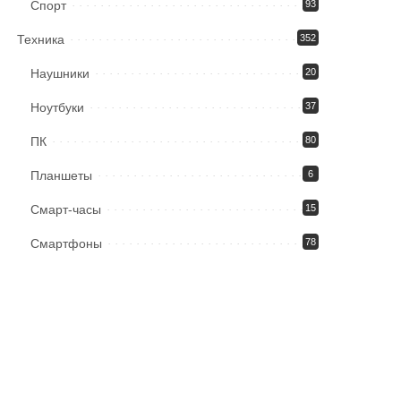
Спорт
93
Техника
352
Наушники
20
Ноутбуки
37
ПК
80
Планшеты
6
Смарт-часы
15
Смартфоны
78