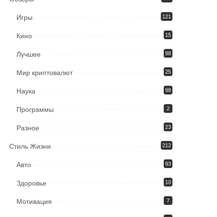
Игры
121
Кино
15
Лучшее
98
Мир криптовалют
25
Наука
98
Программы
2
Разное
23
Стиль Жизни
212
Авто
93
Здоровье
10
Мотивация
7