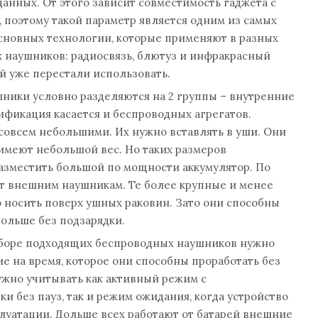
анных. От этого зависит совместимость гаджета с
 поэтому такой параметр является одним из самых
сновных технологии, которые применяют в разных
 наушников: радиосвязь, блютуз и инфракрасный
й уже перестали использовать.
шники условно разделяются на 2 группы – внутренние
ификация касается и беспроводных агрегатов.
совсем небольшими. Их нужно вставлять в уши. Они
 имеют небольшой вес. Но таких размеров
разместить большой по мощности аккумулятор. По
т внешним наушникам. Те более крупные и менее
 носить поверх ушных раковин. Зато они способны
ольше без подзарядки.
боре подходящих беспроводных наушников нужно
е на время, которое они способны проработать без
ужно учитывать как активный режим с
 без пауз, так и режим ожидания, когда устройство
плуатации. Дольше всех работают от батарей внешние