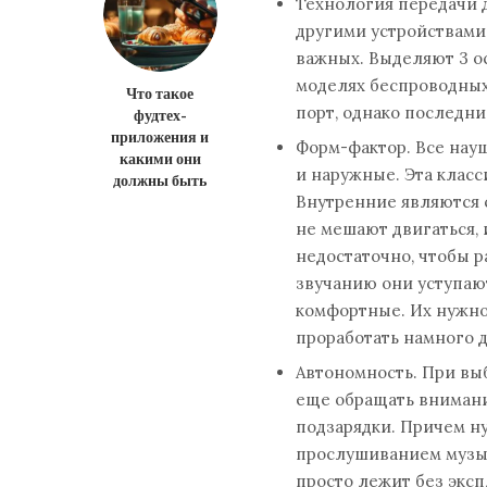
Технология передачи д
другими устройствами,
важных. Выделяют 3 о
моделях беспроводных
Что такое
порт, однако последни
фудтех-
приложения и
Форм-фактор. Все нау
какими они
и наружные. Эта класс
должны быть
Внутренние являются 
не мешают двигаться,
недостаточно, чтобы 
звучанию они уступаю
комфортные. Их нужно
проработать намного д
Автономность. При вы
еще обращать внимани
подзарядки. Причем н
прослушиванием музыки
просто лежит без экс