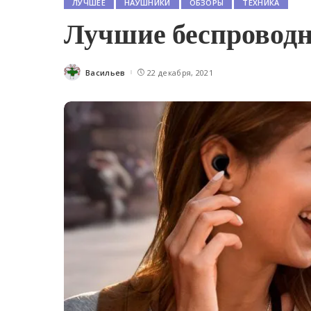
ЛУЧШЕЕ
НАУШНИКИ
ОБЗОРЫ
ТЕХНИКА
Лучшие беспровод
Васильев
22 декабря, 2021
Posted
by