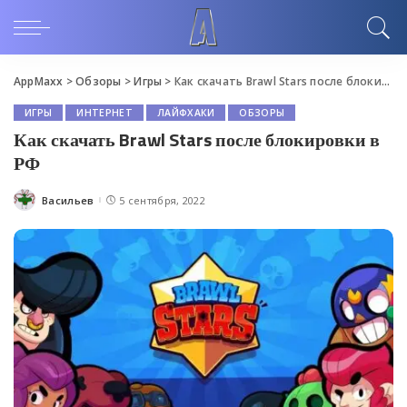
AppMaxx
>
Обзоры
>
Игры
>
Как скачать Brawl Stars после блокировки в РФ
ИГРЫ
ИНТЕРНЕТ
ЛАЙФХАКИ
ОБЗОРЫ
Как скачать Brawl Stars после блокировки в
РФ
Васильев
5 сентября, 2022
Posted
by