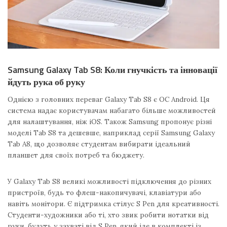
Samsung Galaxy Tab S8: Коли гнучкість та інновації
йдуть рука об руку
Однією з головних переваг Galaxy Tab S8 є ОС Android. Ця
система надає користувачам набагато більше можливостей
для налаштування, ніж iOS. Також Samsung пропонує різні
моделі Tab S8 та дешевше, наприклад серії Samsung Galaxy
Tab A8, що дозволяє студентам вибирати ідеальний
планшет для своїх потреб та бюджету.
У Galaxy Tab S8 великі можливості підключення до різних
пристроїв, будь то флеш-накопичувачі, клавіатури або
навіть монітори. Є підтримка стілус S Pen для креативності.
Студенти-художники або ті, хто звик робити нотатки від
руки, будуть у захваті від S Pen, який іде в комплекті із