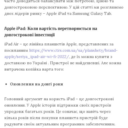
часто доводиться балансувати між потребою, ціною та
довгостроковою перспективою. У цій статті ми розглянемо
двох лідерів ринку – Apple iPad та Samsung Galaxy Tab.
Apple iPad: Коли вартість перетворюється на
довгострокові інвестиції
iPad Air – це лінійка планшетів Apple, представлених за
посиланням
https://www.ctrs.com.ua/ua/planshety/brand-
apple/seriya_ipad-air-wi-fi-2022/
, де їх можна купити з
доставкою по Україні . Пристрої не найдешевші. Але кожна
витрачена копійка варта того:
Оновлення на довгі роки
Головний аргумент на користь iPad – це довгострокові
оновлення. У Apple історія підтримки своїх пристроїв
упродовж багатьох років. Це означає, що навіть через
кілька років після покупки планшета пристрій буде
радувати своїм актуальним програмним забезпеченням.