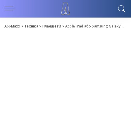
AppMaxx
>
Техніка
>
Планшети
>
Apple iPad або Samsung Galaxy Tab S8: що ідеально підійде студенту