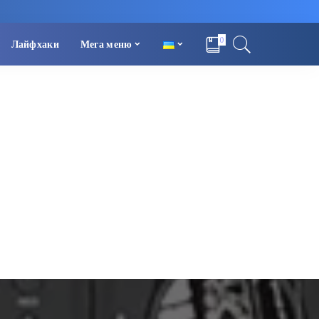
0
Лайфхаки
Мега меню