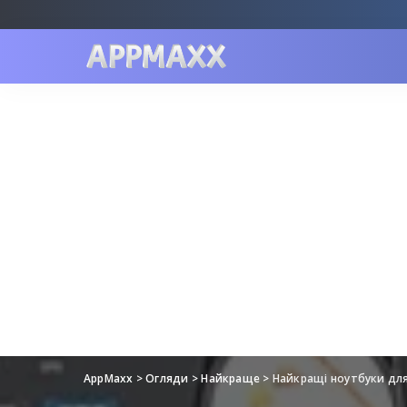
AppMaxx
>
Огляди
>
Найкраще
>
Найкращі ноутбуки для