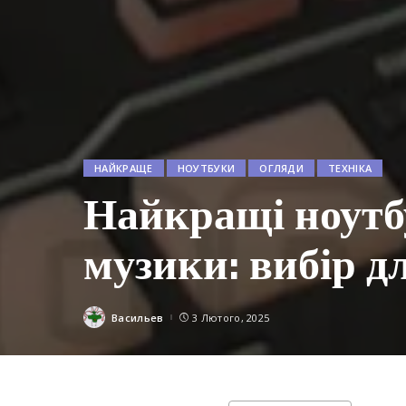
НАЙКРАЩЕ
НОУТБУКИ
ОГЛЯДИ
ТЕХНІКА
Найкращі ноутб
музики: вибір д
Васильев
3 Лютого, 2025
Posted
by