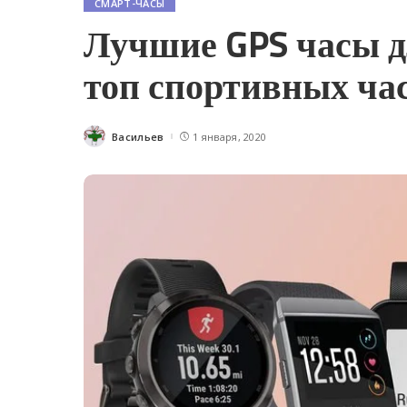
СМАРТ-ЧАСЫ
Лучшие GPS часы дл
топ спортивных час
Васильев
1 января, 2020
Posted
by