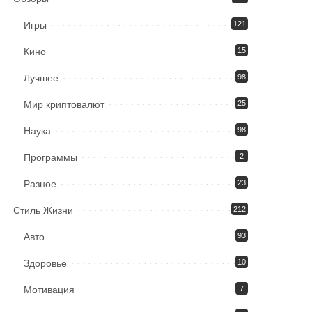
Игры
121
Кино
15
Лучшее
98
Мир криптовалют
25
Наука
98
Программы
2
Разное
23
Стиль Жизни
212
Авто
93
Здоровье
10
Мотивация
7