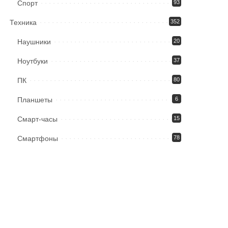
Спорт
93
Техника
352
Наушники
20
Ноутбуки
37
ПК
80
Планшеты
6
Смарт-часы
15
Смартфоны
78