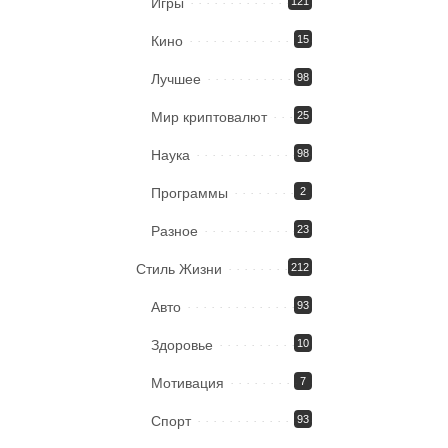
Игры
121
Кино
15
Лучшее
98
Мир криптовалют
25
Наука
98
Программы
2
Разное
23
Стиль Жизни
212
Авто
93
Здоровье
10
Мотивация
7
Спорт
93