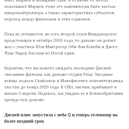
Мисс Марвел и Женщина-Халк. В отличие от Netflix
показывает Марвел, тоже это канонически быть частью
микроконтроллера, а также характеристика субъектов,
переход между фильмами и этих сериалов.
Пока не уточняется, но есть второй сезон Мандалорское
предстоящем в октябре 2020 года, то дальше он делает
шоу с участием Юэн Макгрегор Оби-Ван Кеноби и Диего
Луна Эндор Кассиан из Изгой один.
Вероятно, что вы можете ожидать последние Дисней-
связанные фильмы, как дальше студии Pixar, Звездные
войны: подъем Скайуокер и Малефисента: повелительница
зла там до конца 2020 года. В США, Англии, прибывает в
начале 3 апреля. Надеюсь, мы увидим ее в Великобритании
прежде чем дольше.
Дисней плюс запустила с неба Q и теперь телевизор на
более поздний срок