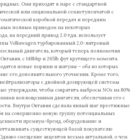
бридных. Они приходят в паре с стандартной
ической или опциональной семиступенчатой с
оматической коробкой передач и передним
ьным полным приводом на некоторых
да, на передний привод 2.0 тди, использует
пы Volkswagen турбированный 2,0-литровый
зельный двигатель, который теперь полномочия
ктавия, с 148bhp и 265lb фут крутящего момента.
ходятся новые поршни и шатуны – оба из которых
ие его дополнительного уточнения. Кроме того,
е нейтрализаторы с двойной дозирующей системы
ые утверждали, чтобы сократить выбросы NOx на 80%
нними воплощениями двигателя, обеспечивая его с
ости. Внутри Октавия сделала явный шаг престижные
ебя на совершенно новую группу потенциальных
 ценности премиум-бренд, оборудование и
о отталкивать существующей базой покупателю
 Однако смещение акцентов весьма актуальной, о чем