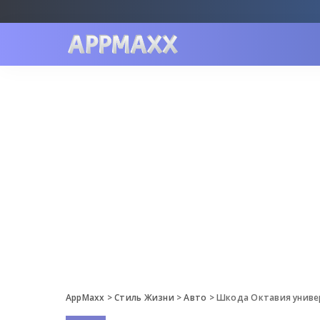
AppMaxx
>
Стиль Жизни
>
Авто
>
Шкода Октавия универ