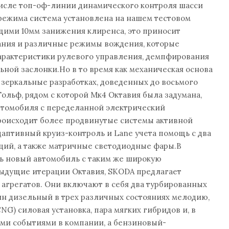
числе топ-оф-линии динамического контроля шасси
режима система установлена на нашем тестовом
щими 10мм занижения клиренса, это приносит
ния и различные режимы вождения, которые
арактеристики рулевого управления, демпфирования
ьной заслонки.Но в то время как механическая основа
а зеркальные разработках, доведенных до восьмого
ольф, рядом с которой Мк4 Октавия была задумана,
втомобиля с переделанной электрический
происходит более продвинутые системы активной
даптивный круиз-контроль и Lane учета помощь с два
ций, а также матричные светодиодные фары.В
ь новый автомобиль с таким же широкую
дыдущие итерации Октавия, SKODA предлагает
агрегатов. Они включают в себя два турбированных
ин дизельный в трех различных состояниях мелодию,
G) силовая установка, пара мягких гибридов и, в
ими событиями в компании, а бензиновый-