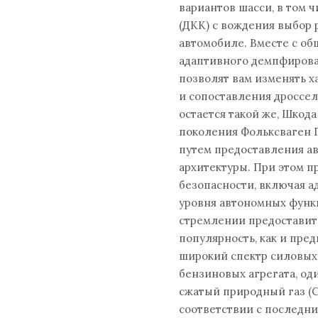
вариантов шасси, в том 
(ДКК) с вождения выбор 
автомобиле. Вместе с об
адаптивного демпфирова
позволят вам изменять х
и сопоставления дроссел
остается такой же, Шкод
поколения Фольксваген Г
путем предоставления а
архитектуры. При этом 
безопасности, включая а
уровня автономных функ
стремлении предоставит
популярность, как и пре
широкий спектр силовых 
бензиновых агрегата, од
сжатый природный газ (CN
соответствии с последн