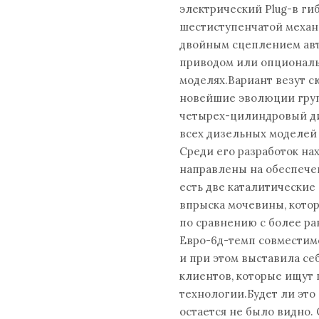
электрический Plug-в ги
шестиступенчатой механ
двойным сцеплением авт
приводом или опционал
моделях.Вариант везут сю
новейшие эволюции груп
четырех-цилиндровый ди
всех дизельных моделей О
Среди его разработок на
направлены на обеспечен
есть две каталитически
впрыска мочевины, котор
по сравнению с более ра
Евро-6д-темп совместим
и при этом выставила с
клиентов, которые ищут
технологии.Будет ли эт
остается не было видно.