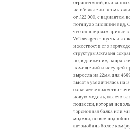
ограничений, вызванных
не объявлены, но мы ожи
от £22,000, с вариантом в
потянуло внешний вид, 
что он впервые принят в
Volkswagen – пусть и в 
и жесткости его горяче
структуры.Октавия сохра
но, в движение, направ
помещений и несущей пр
выросла на 22мм для 468
высота увеличилась на 
означает множество точе
новую модель, как это э
подвески, которая испол
торсионная балка или мн
модели, но все подробно
автомобиль более комфо