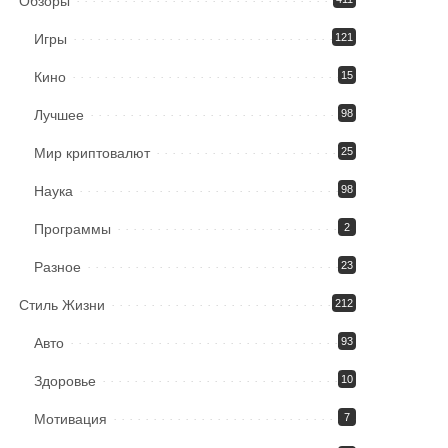
Обзоры
Игры
121
Кино
15
Лучшее
98
Мир криптовалют
25
Наука
98
Программы
2
Разное
23
Стиль Жизни
212
Авто
93
Здоровье
10
Мотивация
7