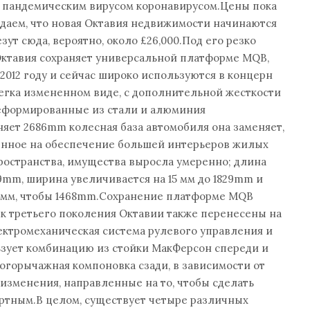
 пандемическим вирусом коронавирусом.Цены пока
даем, что новая Октавия недвижимости начинаются
езут сюда, вероятно, около £26,000.Под его резко
Октавия сохраняет универсальной платформе MQB,
 2012 году и сейчас широко используются в концерн
слегка измененном виде, с дополнительной жесткости
деформированные из стали и алюминия
няет 2686mm колесная база автомобиля она заменяет,
ленное на обеспечение большей интерьеров жилых
остранства, имущества выросла умеренно; длина
9mm, ширина увеличивается на 15 мм до 1829mm и
3 мм, чтобы 1468mm.Сохранение платформе MQB
к третьего поколения Октавии также перенесены на
лектромеханическая система рулевого управления и
ьзует комбинацию из стойки МакФерсон спереди и
огорычажная компоновка сзади, в зависимости от
 изменения, направленные на то, чтобы сделать
ртным.В целом, существует четыре различных