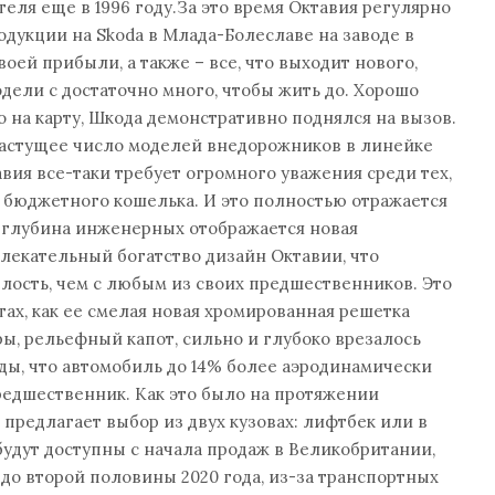
еля еще в 1996 году.За это время Октавия регулярно
одукции на Skoda в Млада-Болеславе на заводе в
оей прибыли, а также – все, что выходит нового,
дели с достаточно много, чтобы жить до. Хорошо
о на карту, Шкода демонстративно поднялся на вызов.
растущее число моделей внедорожников в линейке
авия все-таки требует огромного уважения среди тех,
 бюджетного кошелька. И это полностью отражается
и глубина инженерных отображается новая
влекательный богатство дизайн Октавии, что
лость, чем с любым из своих предшественников. Это
тах, как ее смелая новая хромированная решетка
ры, рельефный капот, сильно и глубоко врезалось
ды, что автомобиль до 14% более аэродинамически
редшественник. Как это было на протяжении
a предлагает выбор из двух кузовах: лифтбек или в
 будут доступны с начала продаж в Великобритании,
до второй половины 2020 года, из-за транспортных