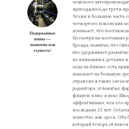
чешского автопроизводит
приходилось до трети пр
Чехии и большую часть св
четвертого поколения мо
понимает, что поставлен
Подержанные
Несмотря на постоянно 
шины —
экономия или
бренда, понятно, что Окт
глупость?
кто удерживает развитие
во внимании к деталям 
модель.Близко, есть при
намекает на большую зре
отражено в таких элемен
радиатора, угловатые фа
фланги, плюс в иске Шко
эффективным, чем его п
последних 23 лет, Octavi
поместье, как здесь. Оба
который теперь отложен 