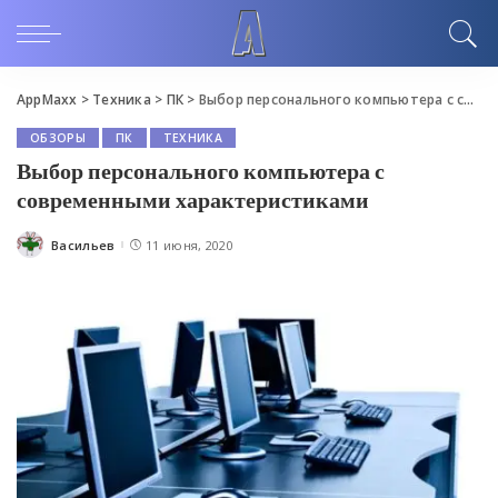
AppMaxx
>
Техника
>
ПК
>
Выбор персонального компьютера с современными характеристиками
ОБЗОРЫ
ПК
ТЕХНИКА
Выбор персонального компьютера с
современными характеристиками
Васильев
11 июня, 2020
Posted
by