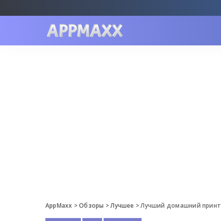
AppMaxx
>
Обзоры
>
Лучшее
>
Лучший домашний принте