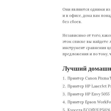
Они являются одними из 
и в офисе, дома вам пон
без сбоев.
Независимо от того, како
этом списке вы найдете
инструмент сравнения це
предложения и по тому, 
Лучший домашни
Принтер Canon Pixma 
Принтер HP LaserJet P
Принтер HP Envy 5055
Принтер Epson WorkF
Kyocera ECOSYS P5026