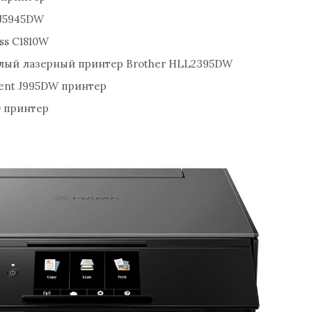
-J5945DW
ss C1810W
лый лазерный принтер Brother HLL2395DW
ent J995DW принтер
0 принтер