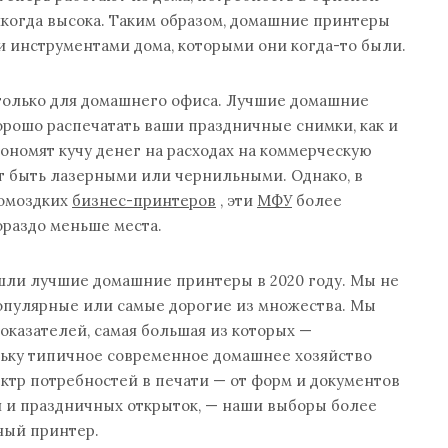
никогда высока. Таким образом, домашние принтеры
 инструментами дома, которыми они когда-то были.
 только для домашнего офиса. Лучшие домашние
орошо распечатать ваши праздничные снимки, как и
кономят кучу денег на расходах на коммерческую
т быть лазерными или чернильными. Однако, в
ромоздких
бизнес-принтеров
, эти
МФУ
более
ораздо меньше места.
ашли лучшие домашние принтеры в 2020 году. Мы не
опулярные или самые дорогие из множества. Мы
оказателей, самая большая из которых —
льку типичное современное домашнее хозяйство
ктр потребностей в печати — от форм и документов
 и праздничных открыток, — наши выборы более
ный принтер.