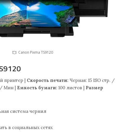
Canon Pixma TS9120
TS9120
й принтер |
Скорость печати:
Черная: 15 ISO стр. /
 / Мин |
Емкость бумаги:
100 листов |
Размер
г
ьная система чернил
чать в социальных сетях