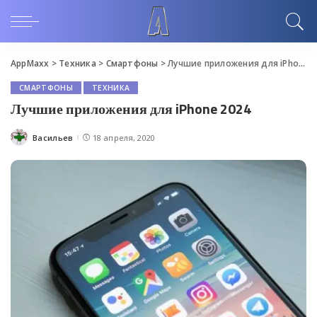
AppMaxx
>
Техника
>
Смартфоны
>
Лучшие приложения для iPhone 2024
СМАРТФОНЫ
ТЕХНИКА
Лучшие приложения для iPhone 2024
Васильев
18 апреля, 2020
Posted
by