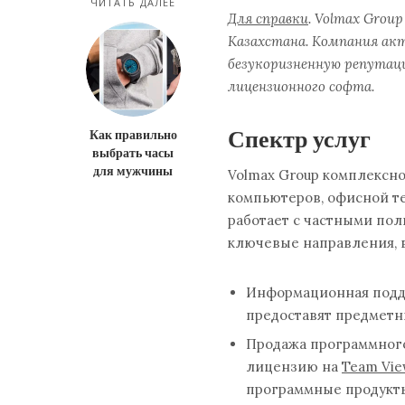
ЧИТАТЬ ДАЛЕЕ
Для справки
. Volmax Grou
Казахстана. Компания акт
безукоризненную репутац
лицензионного софта.
Спектр услуг
Как правильно
выбрать часы
для мужчины
Volmax Group комплексн
компьютеров, офисной те
работает с частными пол
ключевые направления, в
Информационная подд
предоставят предметн
Продажа программного
лицензию на
Team Vie
программные продукты