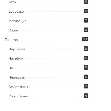
Авто
93
Здоровье
10
Мотивация
7
Спорт
93
Техника
352
Наушники
20
Ноутбуки
37
ПК
80
Планшеты
6
Смарт-часы
15
Смартфоны
78