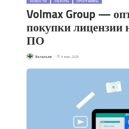
НОВОСТИ
ОБЗОРЫ
ПРОГРАММЫ
Volmax Group — оп
покупки лицензии н
ПО
Васильев
4 мая, 2020
Posted
by