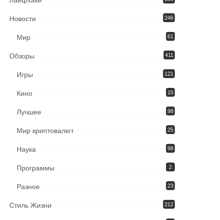
Лайфхаки
Новости
246
Мир
61
Обзоры
411
Игры
121
Кино
15
Лучшее
98
Мир криптовалют
25
Наука
98
Программы
2
Разное
23
Стиль Жизни
212