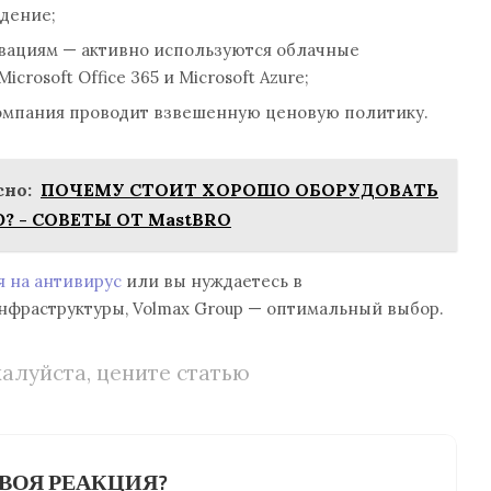
дение;
вациям — активно используются облачные
icrosoft Office 365 и Microsoft Azure;
омпания проводит взвешенную ценовую политику.
но:
ПОЧЕМУ СТОИТ ХОРОШО ОБОРУДОВАТЬ
 - СОВЕТЫ ОТ MastBRO
 на антивирус
или вы нуждаетесь в
нфраструктуры, Volmax Group — оптимальный выбор.
алуйста, цените статью
ВОЯ РЕАКЦИЯ?