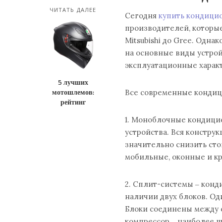
ЧИТАТЬ ДАЛЕЕ
Сегодня
купить кондици
производителей, которы
Mitsubishi до Gree. Одн
на основные виды устрой
эксплуатационные харак
5 лучших
мотошлемов:
Все современные кондиц
рейтинг
1. Моноблочные кондици
устройства. Вся конструк
значительно снизить ст
мобильные, оконные и к
2. Сплит-системы ‒ конд
наличии двух блоков. Од
Блоки соединены между 
компрессор ‒ наиболее ш