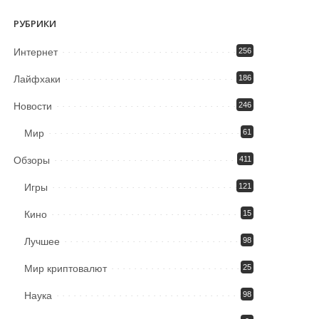
РУБРИКИ
Интернет
256
Лайфхаки
186
Новости
246
Мир
61
Обзоры
411
Игры
121
Кино
15
Лучшее
98
Мир криптовалют
25
Наука
98