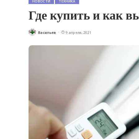
НОВОСТИ
ТЕХНИКА
Где купить и как 
Васильев
9 апреля, 2021
Posted
by