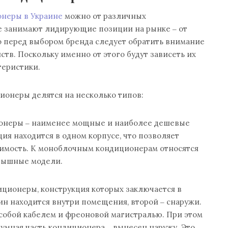
онеры в Украине
можно от различных
е занимают лидирующие позиции на рынке ‒ от
ако перед выбором бренда следует обратить внимание
ств. Поскольку именно от этого будут зависеть их
теристики.
ионеры делятся на несколько типов:
онеры ‒ наименее мощные и наиболее дешевые
ция находится в одном корпусе, что позволяет
оимость. К моноблочным кондиционерам относятся
рышные модели.
иционеры, конструкция которых заключается в
ин находится внутри помещения, второй ‒ снаружи.
собой кабелем и фреоновой магистралью. При этом
умная часть кондиционера ‒ вынесен наружу. Это