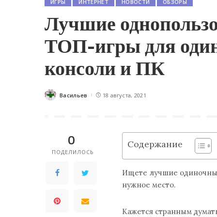
ИГРЫ
ИНТЕРНЕТ
НОВОСТИ
ОБЗОРЫ
Лучшие однопольз
ТОП-игры для один
консоли и ПК
Васильев
18 августа, 2021
Posted
by
0
Содержание
ПОДЕЛИЛОСЬ
Ищете лучшие одиночные
нужное место.
Кажется странным думать