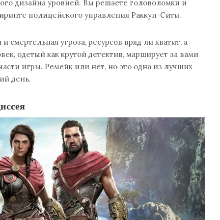
ого дизайна уровней. Вы решаете головоломки и
биринте полицейского управления Раккун-Сити.
и смертельная угроза, ресурсов вряд ли хватит, а
ек, одетый как крутой детектив, марширует за вами
асти игры. Ремейк или нет, но это одна из лучших
ий день.
диссея