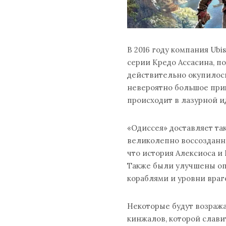
В 2016 году компания Ub
серии Кредо Ассасина, п
действительно окупилось
невероятно большое при
происходит в лазурной и
«Одиссея» доставляет та
великолепно воссозданно
что история Алексиоса и
Также были улучшены оп
кораблями и уровни враг
Некоторые будут возражат
кинжалов, которой славит