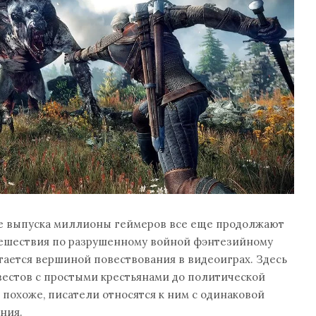
ле выпуска миллионы геймеров все еще продолжают
ешествия по разрушенному войной фэнтезийному
стается вершиной повествования в видеоиграх. Здесь
вестов с простыми крестьянами до политической
 похоже, писатели относятся к ним с одинаковой
ния.