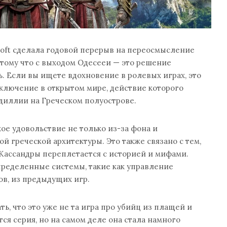
isoft сделала годовой перерыв на переосмысление
отому что с выходом Одесееи — это решение
. Если вы ищете вдохновение в ролевых играх, это
ключение в открытом мире, действие которого
диллии на Греческом полуострове.
кое удовольствие не только из-за фона и
й греческой архитектуры. Это также связано с тем,
 Кассандры переплетается с историей и мифами.
ределенные системы, такие как управление
ов, из предыдущих игр.
ь, что это уже не та игра про убийц из плащей и
ся серия, но на самом деле она стала намного