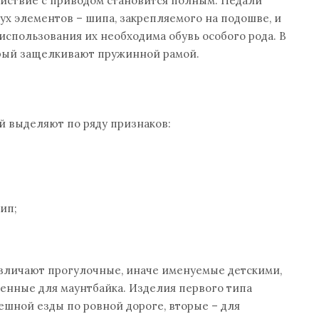
ействие с приводом становится полным. Педали
вух элементов – шипа, закрепляемого на подошве, и
использования их необходима обувь особого рода. В
орый защелкивают пружинной рамой.
й выделяют по ряду признаков:
ип;
зличают прогулочные, иначе именуемые детскими,
енные для маунтбайка. Изделия первого типа
шной езды по ровной дороге, вторые – для