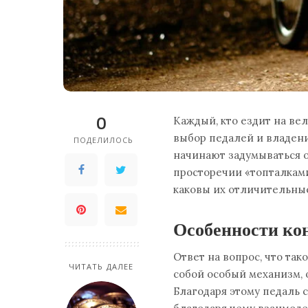
0
Каждый, кто ездит на вел
выбор педалей и владен
ПОДЕЛИЛОСЬ
начинают задумываться о
просторечии «топталками
каковы их отличительны
Особенности ко
Ответ на вопрос, что та
ЧИТАТЬ ДАЛЕЕ
собой особый механизм,
Благодаря этому педаль 