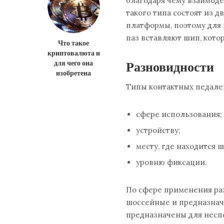
благодаря чему взаимод
такого типа состоят из д
платформы, поэтому для 
паз вставляют шип, кот
Что такое
криптовалюта и
Разновидности
для чего она
изобретена
Типы контактных педале
сфере использования;
устройству;
месту, где находится ш
уровню фиксации.
По сфере применения ра
шоссейные и предназнач
предназначены для неспе