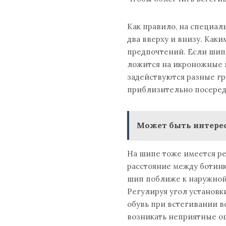
Как правило, на специал
два вверху и внизу. Каки
предпочтений. Если шип 
ложится на икроножные м
задействуются разные г
приблизительно посеред
Может быть интерес
На шипе тоже имеется ре
расстояние между ботин
шип поближе к наружной
Регулируя угол установки
обувь при встегивании в
возникать неприятные ощ