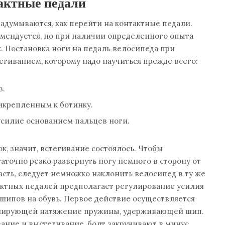
тактные педали
думываются, как перейти на контактные педали.
мендуется, но при наличии определенного опыта
. Постановка ноги на педаль велосипеда при
егиванием, которому надо научиться прежде всего:
з.
икрепленным к ботинку.
усилие основанием пальцев ноги.
, значит, встегивание состоялось. Чтобы
аточно резко развернуть ногу немного в сторону от
асть, следует немножко наклонить велосипед в ту же
актных педалей предполагает регулирование усилия
 шипов на обувь. Первое действие осуществляется
улирующей натяжение пружины, удерживающей шип.
ание и выстегивание, болт закручивают в минус.