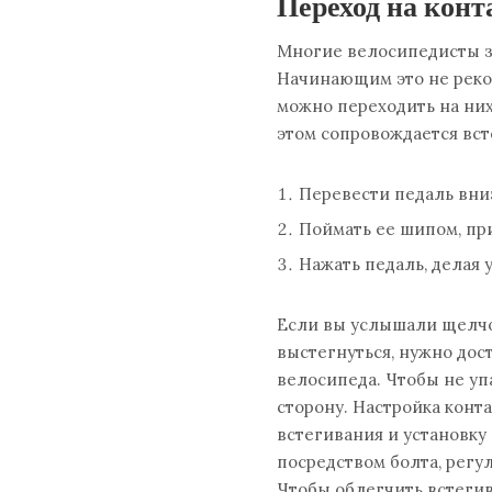
Переход на кон
Многие велосипедисты за
Начинающим это не реко
можно переходить на них
этом сопровождается вст
Перевести педаль вни
Поймать ее шипом, пр
Нажать педаль, делая 
Если вы услышали щелчок
выстегнуться, нужно дост
велосипеда. Чтобы не уп
сторону. Настройка конт
встегивания и установку
посредством болта, рег
Чтобы облегчить встегив