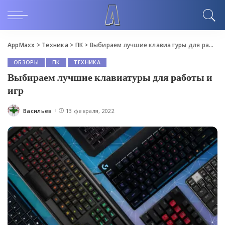
AppMaxx
>
Техника
>
ПК
>
Выбираем лучшие клавиатуры для работы и игр
ОБЗОРЫ
ПК
ТЕХНИКА
Выбираем лучшие клавиатуры для работы и
игр
Васильев
13 февраля, 2022
Posted
by