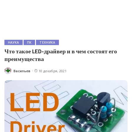
НАУКА
ПК
ТЕХНИКА
Что такое LED-драйвер и в чем состоят его
преимущества
Васильев
10 декабря, 2021
Posted
by