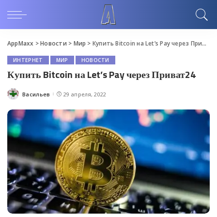
AppMaxx
>
Новости
>
Мир
>
Купить Bitcoin на Let’s Pay через Приват24
ИНТЕРНЕТ
МИР
НОВОСТИ
Купить Bitcoin на Let’s Pay через Приват24
Васильев
29 апреля, 2022
Posted
by