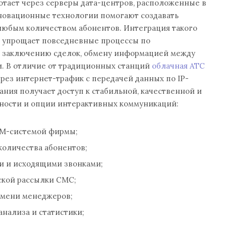
тает через серверы дата-центров, расположенные в
нновационные технологии помогают создавать
любым количеством абонентов. Интеграция такого
 упрощает повседневные процессы по
 заключению сделок, обмену информацией между
и. В отличие от традиционных станций
облачная АТС
ез интернет-трафик с передачей данных по IP-
ания получает доступ к стабильной, качественной и
нности и опции интерактивных коммуникаций:
RM-системой фирмы;
оличества абонентов;
и и исходящими звонками;
ской рассылки СМС;
емени менеджеров;
нализа и статистики;