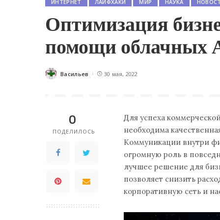
ИНТЕРНЕТ
ЛАЙФХАКИ
МИР
НАУКА
НОВОС
Оптимизация бизне
помощи облачных 
Васильев
30 мая, 2022
Posted
by
0
Для успеха коммерческо
необходима качественная
ПОДЕЛИЛОСЬ
Коммуникации внутри фи
огромную роль в повседн
лучшее решение для биз
позволяет снизить расхо
корпоративную сеть и на