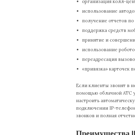
организация колл-цент
использование автодо
получение отчетов по
поддержка средств мо
принятие и совершени
использование робот
переадресация вызово
«привязка» карточек п
Если клиенты звонят в н
помощью облачной АТС у
настроить автоматическ
подключении IP-телефон
звонков и полная отчетн
Преимущества I