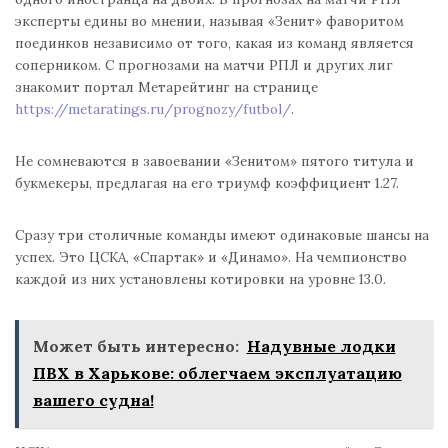
эксперты едины во мнении, называя «Зенит» фаворитом
поединков независимо от того, какая из команд является
соперником. С прогнозами на матчи РПЛ и других лиг
знакомит портал Метарейтинг на странице
https://metaratings.ru/prognozy/futbol/
.
Не сомневаются в завоевании «Зенитом» пятого титула и
букмекеры, предлагая на его триумф коэффициент 1.27.
Сразу три столичные команды имеют одинаковые шансы на
успех. Это ЦСКА, «Спартак» и «Динамо». На чемпионство
каждой из них установлены котировки на уровне 13.0.
Может быть интересно:
Надувные лодки
ПВХ в Харькове: облегчаем эксплуатацию
вашего судна!