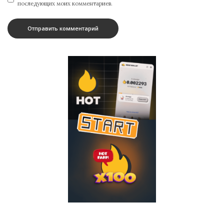
последующих моих комментариев.