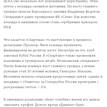
ЦСКА уже несколько лет переживают перестройку. Этим
летом у команды сменился наставник. На посту главного
тренера Алексея Березуцкого заменил Владимир Федотов.
Специалист ранее тренировал ФК «Сочи». Как известно,
команда в минувшем сезоне стала серебряным призером
РПЛ.
Что касается «Спартака», то выступление в прошлом
розыгрыше Премьер-Лиги команда провалила,
финишировав на десятом месте. Несмотря на это, клуб
завоевал Кубок России. В «Спартаке» также произошли
изменения в тренерском штабе. Итальянский специалист
Паоло Ваноли покинул пост главного тренера, а новым
рулевым стал 33-летний испанец Гильермо Абаскаль.
Москвичи неплохо отыграли предсезонные матчи, однако в
поединке с «Зенитом» за Суперкубок России проиграли с
разгромным счетом — 0:4.
В минувшем розыгрыше «бело-голубые» имели все шансы
завоевать трофей. Долгое время «Динамо» было