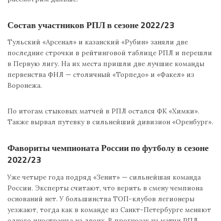
Состав участников РПЛ в сезоне 2022/23
Тульский «Арсенал» и казанский «Рубин» заняли две
последние строчки в рейтинговой таблице РПЛ и перешли
в Первую лигу. На их места пришли две лучшие команды
первенства ФНЛ — столичный «Торпедо» и «Факел» из
Воронежа.
По итогам стыковых матчей в РПЛ остался ФК «Химки».
Также вырвал путевку в сильнейший дивизион «Оренбург».
Фавориты чемпионата России по футболу в сезоне
2022/23
Уже четыре года подряд «Зенит» — сильнейшая команда
России. Эксперты считают, что верить в смену чемпиона
оснований нет. У большинства ТОП-клубов легионеры
уезжают, тогда как в команде из Санкт-Петербурге меняют
одного иностранца на двоих. В прогнозах на матчи РПЛ