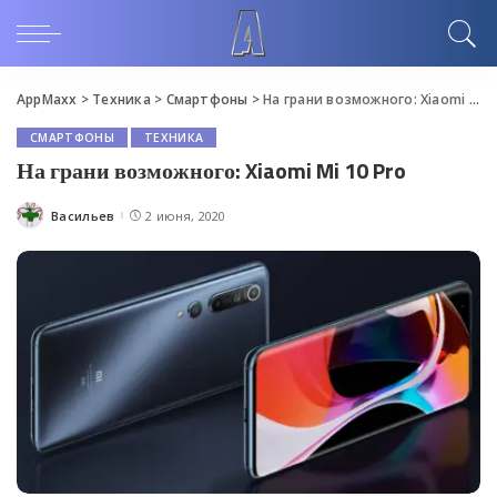
AppMaxx
>
Техника
>
Смартфоны
>
На грани возможного: Xiaomi Mi 10 Pro
СМАРТФОНЫ
ТЕХНИКА
На грани возможного: Xiaomi Mi 10 Pro
Васильев
2 июня, 2020
Posted
by