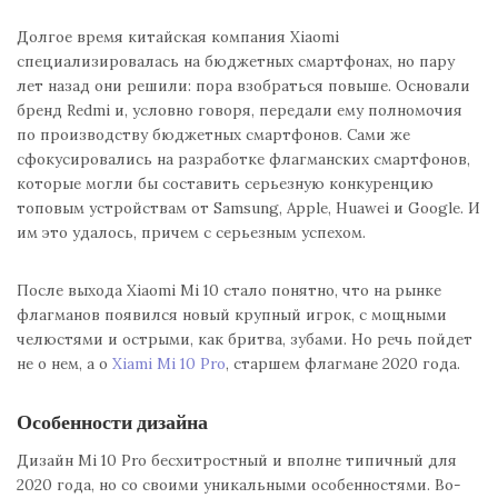
Долгое время китайская компания Xiaomi
специализировалась на бюджетных смартфонах, но пару
лет назад они решили: пора взобраться повыше. Основали
бренд Redmi и, условно говоря, передали ему полномочия
по производству бюджетных смартфонов. Сами же
сфокусировались на разработке флагманских смартфонов,
которые могли бы составить серьезную конкуренцию
топовым устройствам от Samsung, Apple, Huawei и Google. И
им это удалось, причем с серьезным успехом.
После выхода Xiaomi Mi 10 стало понятно, что на рынке
флагманов появился новый крупный игрок, с мощными
челюстями и острыми, как бритва, зубами. Но речь пойдет
не о нем, а о
Xiami Mi 10 Pro
, старшем флагмане 2020 года.
Особенности дизайна
Дизайн Mi 10 Pro бесхитростный и вполне типичный для
2020 года, но со своими уникальными особенностями. Во-