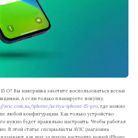
5 О? Вы наверняка захотите воспользоваться всеми
кциями. А если только планируете покупку,
://avic.com.ua/iphone/seriya–iphone-15-pro
, где можно
one любой конфигурации. Как только устройство
его нужно будет правильно настроить. Чтобы работал
но. В этой статье специалисты AVIC (магазина
сказывают, как шаг за шагом настроить новый iPhone