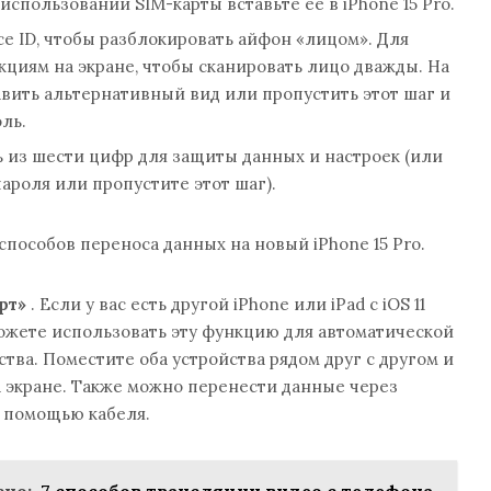
использовании SIM-карты вставьте ее в iPhone 15 Pro.
e ID, чтобы разблокировать айфон «лицом». Для
кциям на экране, чтобы сканировать лицо дважды. На
авить альтернативный вид или пропустить этот шаг и
ль.
ь из шести цифр для защиты данных и настроек (или
ароля или пропустите этот шаг).
способов переноса данных на новый iPhone 15 Pro.
рт»
. Если у вас есть другой iPhone или iPad с iOS 11
ожете использовать эту функцию для автоматической
тва. Поместите оба устройства рядом друг с другом и
 экране. Также можно перенести данные через
с помощью кабеля.
но:
7 способов трансляции видео с телефона