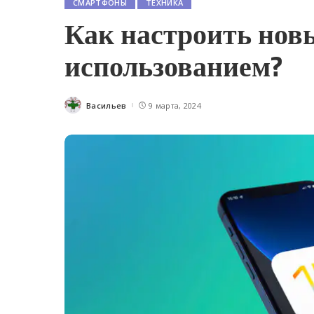
СМАРТФОНЫ
ТЕХНИКА
Как настроить новы
использованием?
Васильев
9 марта, 2024
Posted
by