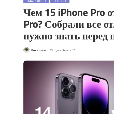
СМАРТФОНЫ
ТЕХНИКА
Чем 15 iPhone Pro о
Pro? Собрали все о
нужно знать перед 
Васильев
8 декабря, 2023
Posted
by