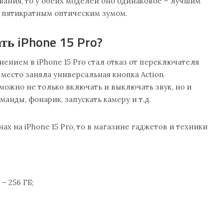
вания, то у обеих моделей оно одинаковое – лучшим
им пятикратным оптическим зумом.
ть iPhone 15 Pro?
нием в iPhone 15 Pro стал отказ от переключателя
 место заняла универсальная кнопка Action
 можно не только включать и выключать звук, но и
анды, фонарик, запускать камеру и т.д.
нах на iPhone 15 Pro, то в магазине гаджетов и техники
 – 256 ГБ;