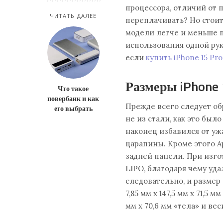
процессора, отличий от 
ЧИТАТЬ ДАЛЕЕ
переплачивать? Но стоит 
модели легче и меньше 
использования одной руко
если
купить iPhone 15 Pro
Размеры iPhone
Что такое
повербанк и как
Прежде всего следует об
его выбрать
не из стали, как это было 
наконец избавился от у
царапины. Кроме этого A
задней панели. При изг
LIPO, благодаря чему уда
следовательно, и размер 
7,85 мм х 147,5 мм х 71,5 
мм х 70,6 мм «тела» и веси