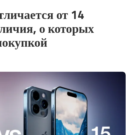
тличается от 14
тличия, о которых
покупкой