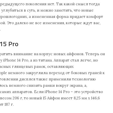
предыдущего поколения нет. Так какой смысл тогда
углубиться в суть, и можно заметить, что новые
прошлогодних, а измененная форма придает комфорт
й. Это далеко не все изменения, которые ждут вас,
.
 15 Pro
ратить внимание на корпус новых айфонов. Теперь он
у iPhone 14 Pro, а из титана. Аппарат стал легче, но
жасных глянцевых рамок, оставляющих
pple немного закруглила переход от боковых граней к
отовлении дисплея также применили технологию
лось немного снизить рамки вокруг экрана, а,
самих аппаратов. Если iPhone 14 Pro – это устройство
мм весом 206 г, то новый 15 Айфон имеет 8,25 мм х 146,6
т 187 г.