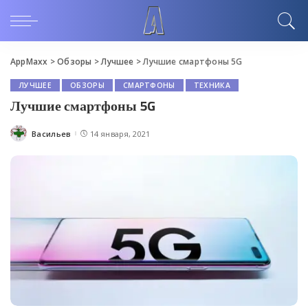
AppMaxx
>
Обзоры
>
Лучшее
>
Лучшие смартфоны 5G
ЛУЧШЕЕ
ОБЗОРЫ
СМАРТФОНЫ
ТЕХНИКА
Лучшие смартфоны 5G
Васильев
14 января, 2021
Posted
by