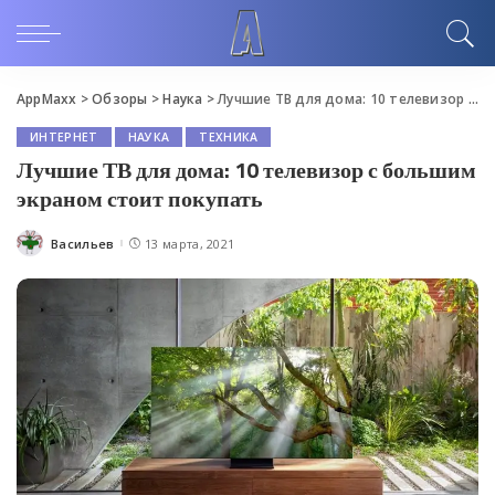
AppMaxx
>
Обзоры
>
Наука
>
Лучшие ТВ для дома: 10 телевизор с большим экраном стоит покупать
ИНТЕРНЕТ
НАУКА
ТЕХНИКА
Лучшие ТВ для дома: 10 телевизор с большим
экраном стоит покупать
Васильев
13 марта, 2021
Posted
by