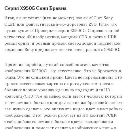
Серия X950G Сони Бравиа
Итак, вы не хотите (или не можете) новый A9G от Sony
OLED или фантастический-но-дороговат Z9G. Итак, что
нужно купить? Проверьте серии X9500G. С превосходной
четкостью 4K изображения, мощный СПЗ-в-режим HDR
ремастеринг, и ровный прямой светодиодной подсветкой,
компания Sony предлагает что-то очень разные с X9500G.
Прямо из коробки, лучший способ описать качество
изображения X9500G… ну, естественно. Это не бросается в
глаза. Это не слишком яркий. Цвета не перенасыщены. Это
просто естественная картина с приглушенным цвета и
большие черные уровнях идеально подходит для HD-
контента/СПЗ. Тем не менее, если вы тот человек, который
хочет немного больше поп для ваших изображений все, что
вам нужно сделать, это включить видео цвет в настройках
изображения. Этот режим работает на HD контент/СДР,
чтобы добавить немного больше цвета, насыщенности
изображения и помогает сделать изображение » поп » в