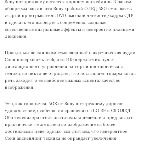
Sony по-прежнему остается королем апскейлинг. В нашем
обзоре мы нашли, что Sony храбрый ОЛЕД A8G смог взять
старый проигрыватель DVD высокой четкости/кадры СДР
и сделать его выглядеть современно, создавая
естественные визуальные эффекты и невероятно плавными
движения.
Правда, мы не слишком сумасшедший о акустическая аудио
Сони поверхность tech, или ИК-передатчик пульт
дистанционного управления, который поставляется с
телика, но никто не отрицает, что поставляет товары когда
речь заходит о ее наиболее важных аспекта: качество
изображения.
Это, как говорится, AG8 от Sony по-прежнему дорогое
удовольствие, особенно по сравнению с LG В9 и С9 ОЛЕД.
Оба телевизора стоят значительно дешевле и предлагают
практически те же качество изображение на более
достижимый цене, однако, мы считаем, что невероятное
Сони апскейлинг техника не оправдает увеличения