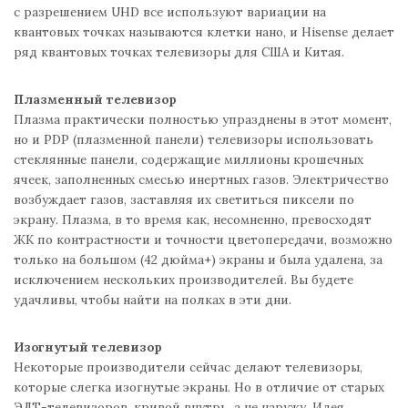
с разрешением UHD все используют вариации на
квантовых точках называются клетки нано, и Hisense делает
ряд квантовых точках телевизоры для США и Китая.
Плазменный телевизор
Плазма практически полностью упразднены в этот момент,
но и PDP (плазменной панели) телевизоры использовать
стеклянные панели, содержащие миллионы крошечных
ячеек, заполненных смесью инертных газов. Электричество
возбуждает газов, заставляя их светиться пиксели по
экрану. Плазма, в то время как, несомненно, превосходят
ЖК по контрастности и точности цветопередачи, возможно
только на большом (42 дюйма+) экраны и была удалена, за
исключением нескольких производителей. Вы будете
удачливы, чтобы найти на полках в эти дни.
Изогнутый телевизор
Некоторые производители сейчас делают телевизоры,
которые слегка изогнутые экраны. Но в отличие от старых
ЭЛТ-телевизоров, кривой внутрь, а не наружу. Идея