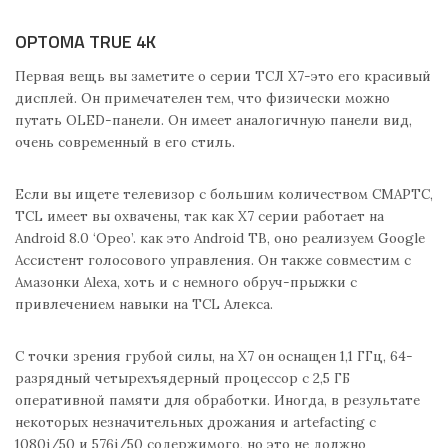
OPTOMA TRUE 4K
Первая вещь вы заметите о серии ТСЛ X7-это его красивый
дисплей. Он примечателен тем, что физически можно
путать OLED-панели. Он имеет аналогичную панели вид,
очень современный в его стиль.
Если вы ищете телевизор с большим количеством СМАРТС,
TCL имеет вы охвачены, так как Х7 серии работает на
Android 8.0 ‘Орео’. как это Android ТВ, оно реализуем Google
Ассистент голосового управления. Он также совместим с
Амазонки Alexa, хоть и с немного обруч-прыжки с
привлечением навыки на TCL Алекса.
С точки зрения грубой силы, на Х7 он оснащен 1,1 ГГц, 64-
разрядный четырехъядерный процессор с 2,5 ГБ
оперативной памяти для обработки. Иногда, в результате
некоторых незначительных дрожания и artefacting с
1080i/50 и 576i/50 содержимого, но это не должно