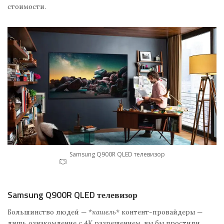
стоимости.
Samsung Q900R QLED телевизор
Samsung Q900R QLED телевизор
Большинство людей — *
кашель*
контент-провайдеры —
лишь ознакомление с 4К разрешением, вы бы простили