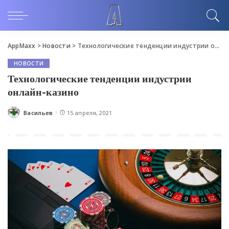
AppMaxx
>
Новости
>
Технологические тенденции индустрии онлайн-казино
НОВОСТИ
Технологические тенденции индустрии
онлайн-казино
Васильев
15 апреля, 2021
Posted
by