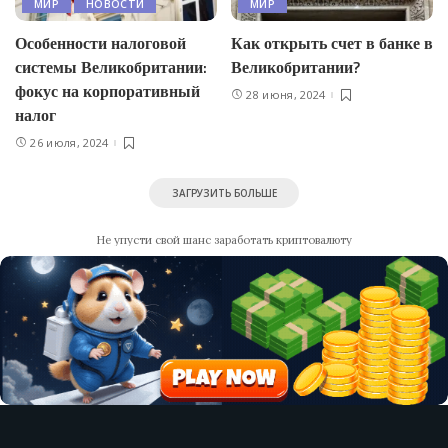
МИР
НОВОСТИ
МИР
Особенности налоговой
Как открыть счет в банке в
системы Великобритании:
Великобритании?
фокус на корпоративный
28 июня, 2024
налог
26 июля, 2024
ЗАГРУЗИТЬ БОЛЬШЕ
Не упусти свой шанс заработать криптовалюту