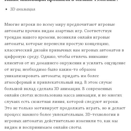
3D анимация
Многие игроки по всему миру предпочитают игровые
автоматы прочим видам азартных игр. Соответствуя
трендам нашего времени, возникли онлайн игровые
автоматы, которые перенесли простую концепцию,
классический дизайн привычных нам игровых автоматов в
цифровую среду. Однако, чтобы отвлечь внимание
клиентов от их домашнего окружения и усилить ощущение
от игры, необходимо было каким-то образом
уникализировать автоматы, придать им более
атмосферный и привлекательный вид. В этом случае
большой вклад сделала 3D анимация. В современных
онлайн слотах использована масса анимации, и во многих
случаях есть сюжетная линия, которой следуют игроки.
Это не только мотивирует продолжать играть, но и делает
процесс намного более увлекательным. 3D-технологии в
игровых автоматах действительно изменили то, как мы
видим и воспринимаем онлайн слоты.