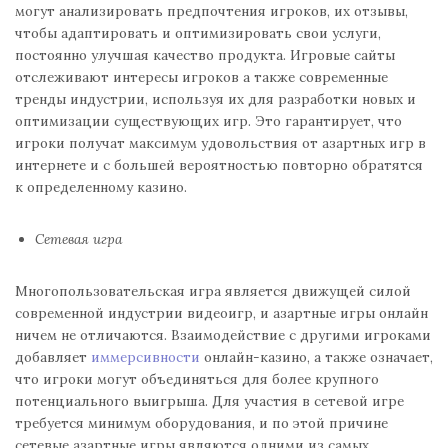
могут анализировать предпочтения игроков, их отзывы,
чтобы адаптировать и оптимизировать свои услуги,
постоянно улучшая качество продукта. Игровые сайты
отслеживают интересы игроков а также современные
тренды индустрии, используя их для разработки новых и
оптимизации существующих игр. Это гарантирует, что
игроки получат максимум удовольствия от азартных игр в
интернете и с большей вероятностью повторно обратятся
к определенному казино.
Сетевая игра
Многопользовательская игра является движущей силой
современной индустрии видеоигр, и азартные игры онлайн
ничем не отличаются. Взаимодействие с другими игроками
добавляет
иммерсивности
онлайн-казино, а также означает,
что игроки могут объединяться для более крупного
потенциального выигрыша. Для участия в сетевой игре
требуется минимум оборудования, и по этой причине
сетевые азартные игры являются одними из самых