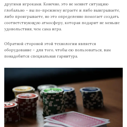
другими игроками. Конечно, это не меняет ситуацию
глобально – вы по-прежнему играете и либо выигрываете,
либо проигрываете, но это определенно помогает создать
соответствующую атмосферу, которая подарит не меньше
удовольствия, чем сама игра.
Обратной стороной этой технологии является
оборудование – для того, чтобы ею пользоваться, вам
понадобится специальная гарнитура.