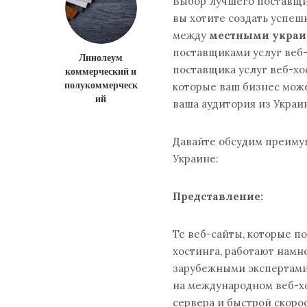
Выбор лучшего поставщик
вы хотите создать успеш
между
местными укра
поставщиками услуг веб
Линолеум
поставщика услуг веб-хо
коммерческий и
полукоммерческ
которые ваш бизнес може
ий
ваша аудитория из Украи
Давайте обсудим преимущ
Украине:
Представление:
Те веб-сайты, которые 
хостинга, работают намн
зарубежными экспертами 
на международном веб-х
сервера и быстрой скоро