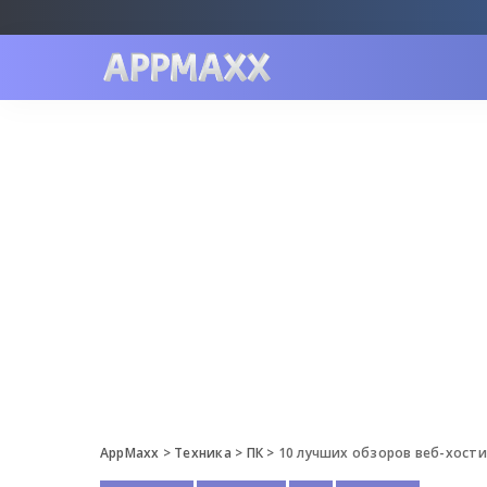
AppMaxx
>
Техника
>
ПК
>
10 лучших обзоров веб-хости