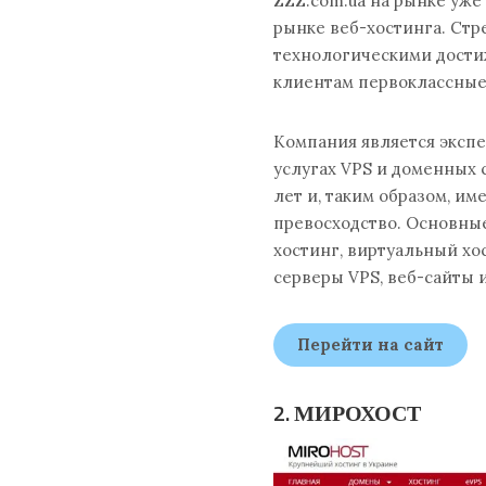
ZZZ.com.ua на рынке уже 
рынке веб-хостинга. Ст
технологическими дости
клиентам первоклассные
Компания является экспе
услугах VPS и доменных 
лет и, таким образом, и
превосходство. Основные
хостинг, виртуальный хо
серверы VPS, веб-сайты 
Перейти на сайт
2. МИРОХОСТ