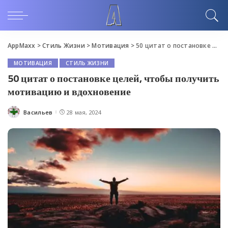
AppMaxx
>
Стиль Жизни
>
Мотивация
>
50 цитат о постановке целей, чтобы получить мотивацию и вдохновение
МОТИВАЦИЯ
СТИЛЬ ЖИЗНИ
50 цитат о постановке целей, чтобы получить
мотивацию и вдохновение
Васильев
28 мая, 2024
Posted
by