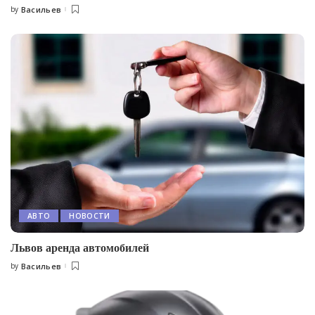
by
Васильев
Posted
by
АВТО
НОВОСТИ
Львов аренда автомобилей
by
Васильев
Posted
by