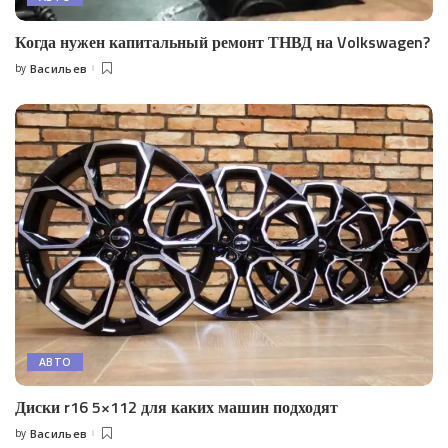
Когда нужен капитальный ремонт ТНВД на Volkswagen?
by
Васильев
Posted
by
АВТО
Диски r16 5×112 для каких машин подходят
by
Васильев
Posted