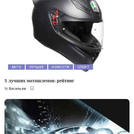
АВТО
ЛУЧШЕЕ
НОВОСТИ
СПОРТ
5 лучших мотошлемов: рейтинг
by
Васильев
Posted
by