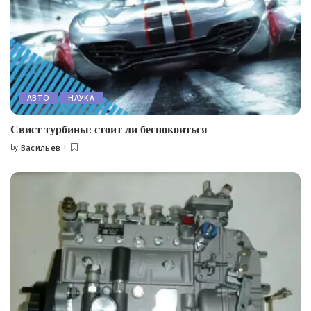
АВТО
НАУКА
Свист турбины: стоит ли беспокоиться
by
Васильев
Posted
by