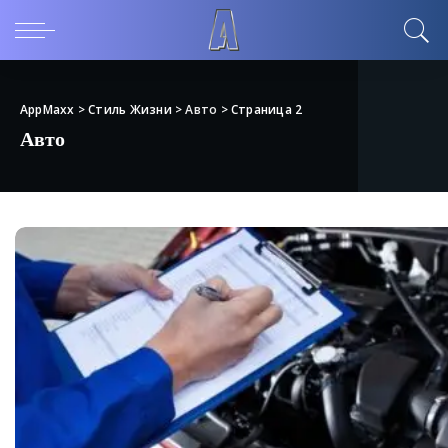
AppMaxx
>
Стиль Жизни
>
Авто
>
Страница 2
Авто