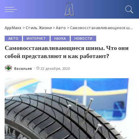
AppMaxx
>
Стиль Жизни
>
Авто
>
Самовосстанавливающиеся шины. Что они собой представляют и как работают?
АВТО
ИНТЕРНЕТ
НАУКА
НОВОСТИ
Самовосстанавливающиеся шины. Что они
собой представляют и как работают?
Васильев
22 декабря, 2020
Posted
by