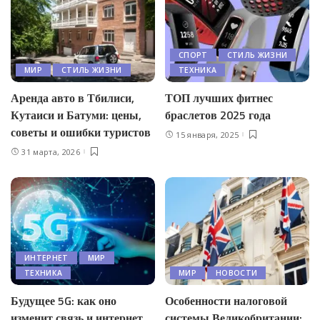
СПОРТ
СТИЛЬ ЖИЗНИ
МИР
СТИЛЬ ЖИЗНИ
ТЕХНИКА
Аренда авто в Тбилиси,
ТОП лучших фитнес
Кутаиси и Батуми: цены,
браслетов 2025 года
советы и ошибки туристов
15 января, 2025
31 марта, 2026
ИНТЕРНЕТ
МИР
ТЕХНИКА
МИР
НОВОСТИ
Будущее 5G: как оно
Особенности налоговой
изменит связь и интернет
системы Великобритании: