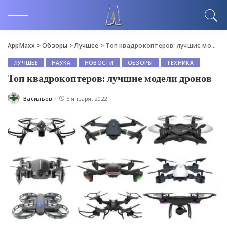
AppMaxx
>
Обзоры
>
Лучшее
>
Топ квадрокоптеров: лучшие модели дронов
ЛУЧШЕЕ
НАУКА
НОВОСТИ
ОБЗОРЫ
ТЕХНИКА
Топ квадрокоптеров: лучшие модели дронов
Васильев
5 января, 2022
Posted
by