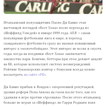
Итальянский полузащитник Паоло Ди Канио стал
настоящей легендой «Вест Хэма» после перехода из
«Шеффилд Уэнсдей» в январе 1999 года. АПЛ — самая
популярная футбольная лига в мире, и переход
скандального футболиста сразу же вызвал повышенный
интерес к «молотобойцам». Этот интерес не иссяк и спустя
годы, когда на поединки «Вест Хэма» заключается
множество пари. Конечно, бетторы при этом делают акцент
на БК, которые используют систему вознаграждений.
Рейтинг букмекерских контор с бонусами всегда можно
посмотреть
на сайте «РБ»
.
Ди Канио прибыл в Лондон с опороченной репутацией,
уронив рефери Пола Алкока на газон после того, как его
удалили в игре против «Арсенала». После этого итальянец
больше не играл за «Шеффилд», но Гарри Реднапп взял