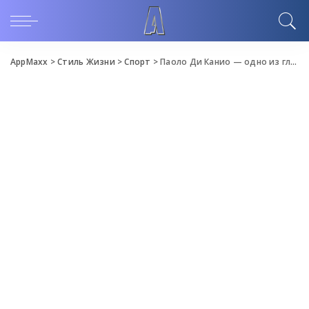
AppMaxx
>
Стиль Жизни
>
Спорт
>
Паоло Ди Канио — одно из главных зимних подписаний в истории АПЛ