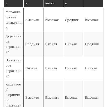
л
ь
ность
ь
Металли
ческая
Высокая
Высокая
Средняя
Высокая
штакетин
а
Деревянн
ое
Средняя
Низкая
Низкая
Средняя
огражден
ие
Пластико
вое
Низкая
Низкая
Низкая
Низкая
огражден
ие
Каменное
/
Кирпичн
Высокая
Высокая
Высокая
Высокая
ое
огражден