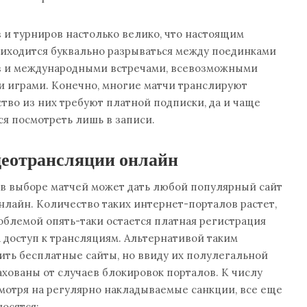
и турниров настолько велико, что настоящим
иходится буквально разрываться между поединками
в и международными встречами, всевозможными
и играми. Конечно, многие матчи транслируют
тво из них требуют платной подписки, да и чаще
ся посмотреть лишь в записи.
еотрансляции онлайн
 в выборе матчей может дать любой популярный сайт
нлайн. Количество таких интернет-порталов растет,
роблемой опять-таки остается платная регистрация
а доступ к трансляциям. Альтернативой таким
ть бесплатные сайты, но ввиду их полулегальной
ахованы от случаев блокировок порталов. К числу
мотря на регулярно накладываемые санкции, все еще
осятся: