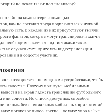
который не показывают по телевизору?
ол онлайн на компьютере с помощью
ов, вам не составит труда подключиться к нужной
альную сеть. В каждой из них присутствуют тысячи
просто фанатов, которые могут транслировать матчи
гда необходимо являться подписчиками таких
инстве случаев стать зрителем видеотрансляции
рованный в соцсети участник.
ложения
являются достаточно мощными устройствами, чтобы
шем качестве. Поэтому пользуясь мобильными
 вывести на экран гаджета трансляцию футбольного
та или соцсети. Но список доступных способов
 неполным без специальных мобильных приложений.
ают потоковое видео, другие – делают упор на live-