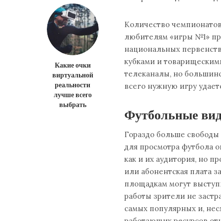
Количество чемпионатов 
любителям «игры №1» пр
национальных первенст
кубками и товарищеским
Какие очки
телеканалы, но большинс
виртуальной
реальности
всего нужную игру удает
лучше всего
выбрать
Футбольные вид
Гораздо больше свободы
для просмотра футбола о
как и их аудитория, но п
или абонентская плата з
площадкам могут выступи
работы зрители не застр
самых популярных и, нес
работающих ресурсов отн