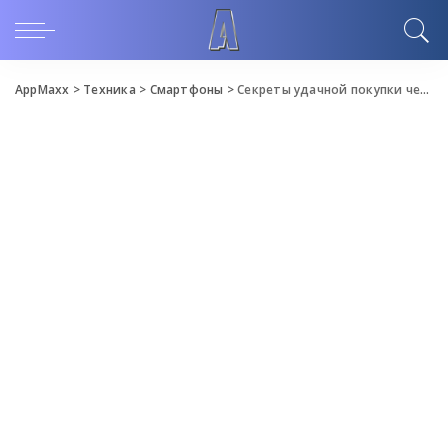
AppMaxx
>
Техника
>
Смартфоны
>
Секреты удачной покупки чехлов для iPhone от экспертов Oneklik